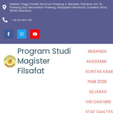
Sekolah Tinggi Filsafat Seminari Pineleng Jl. Manado-Tomohon, Km. 10,
Pineleng Dua, Kecamatan Pineleng, Kabupaten Minahasa, Sulawesi Utara,
95661 Indonesia
+ 62 431-835-790
Program Studi
BERANDA
Magister
AKADEMIK
Filsafat
KONTAK KAMI
PMB 2026
SEJARAH
VISI DAN MISI
STAF DAN TE